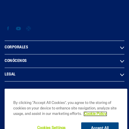
CORPORALES
CONÓCENOS
LEGAL
2025 Galderma laboratories, BS AS. Argentina. Todos los derechos
By clicking “Accept All Cookies”, you agree to the storing of
reservados. Todas las marcas registradas son propiedad de sus
cookies on your device to enhance site navigation, analyze site
respectivos dueños. Este sitio está destinado únicamente a las
usage, and assist in our marketing efforts.
Cookie Policy
audiencias de Argentina.
Cookies Settings
Accept All