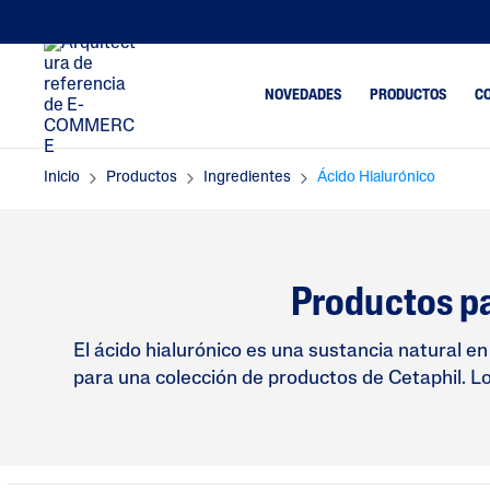
NOVEDADES
PRODUCTOS
CO
Inicio
Productos
Ingredientes
Ácido Hialurónico
Limpiadores
Tendencia
Limpiadores Faciales
Piel Opaca
Deshidrat
Limpiadores Corporales
Productos pa
Eliminaci
Humectantes
Impureza
Humectantes Y Sérum
Resequed
El ácido hialurónico es una sustancia natural en
Faciales
para una colección de productos de Cetaphil. Los 
Exceso De 
Humectantes
Corporales
Aspereza
Cremas De Ojos
Cuidado De La Piel Del