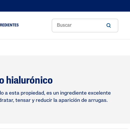
GREDIENTES
Aceite De Aguacate
Ceramidas
l
Glicerina
o hialurónico
Ácido Hialurónico
ol
Niacinamida
ido a esta propiedad, es un ingrediente excelente
ratar, tensar y reducir la aparición de arrugas.
m
Pantenol
Manteca De Karité
Tocoferol
Aloe Vera