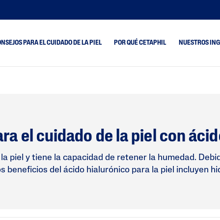
NSEJOS PARA EL CUIDADO DE LA PIEL
POR QUÉ CETAPHIL
NUESTROS IN
 Acneica
Piel Seca
Healthy Renew
 Y
Piel Mixta
Optimal Hydration
ada
Piel Normal
PRO AR Calm Contro
ra el cuidado de la piel con ácid
ón De
s
Piel Grasa
PRO Urea 10%
ad
PRO AC Dermacontr
 la piel y tiene la capacidad de retener la humedad. Deb
beneficios del ácido hialurónico para la piel incluyen hid
Grasa Y Brillo
PRO AD Restorader