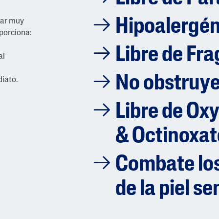
Hipoalergén
lar muy
oporciona:
Libre de Fr
al
No obstruye
diato.
Libre de Ox
& Octinoxat
Combate los
de la piel se