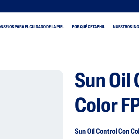
NSEJOS PARA EL CUIDADO DE LA PIEL
POR QUÉ CETAPHIL
NUESTROS IN
 Acneica
Piel Seca
Healthy Renew
 Y
Piel Mixta
Optimal Hydration
ada
Sun Oil
Piel Normal
PRO AR Calm Contro
ón De
s
Piel Grasa
PRO Urea 10%
ad
PRO AC Dermacontr
Color F
Grasa Y Brillo
PRO AD Restorader
Sun Oil Control Con Col