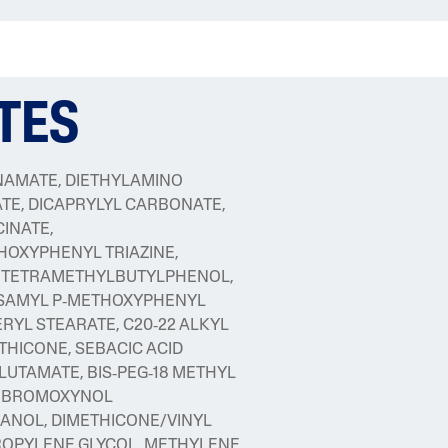
TES
NAMATE, DIETHYLAMINO
E, DICAPRYLYL CARBONATE,
INATE,
OXYPHENYL TRIAZINE,
L TETRAMETHYLBUTYLPHENOL,
ISAMYL P‑METHOXYPHENYL
CERYL STEARATE, C20‑22 ALKYL
THICONE, SEBACIC ACID
UTAMATE, BIS‑PEG‑18 METHYL
1, BROMOXYNOL
ANOL, DIMETHICONE/VINYL
ROPYLENE GLYCOL, METHYLENE