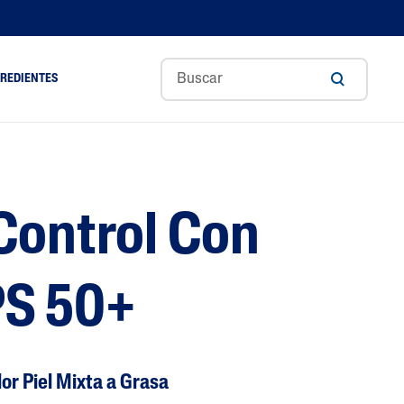
GREDIENTES
Aceite De Aguacate
Ceramidas
 Control Con
l
Glicerina
Ácido Hialurónico
ol
Niacinamida
PS 50+
m
Pantenol
Manteca De Karité
Tocoferol
or Piel Mixta a Grasa
Aloe Vera