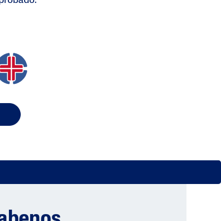
probado.
rabenos