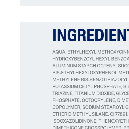
INGREDIEN
AQUA, ETHYLHEXYL METHOXYCIN
HYDROXYBENZOYL HEXYL BENZOAT
ALUMINUM STARCH OCTENYLSUCC
BIS‑ETHYLHEXYLOXYPHENOL METH
METHYLENE BIS‑BENZOTRIAZOLY
POTASSIUM CETYL PHOSPHATE, B
TRIAZINE, TITANIUM DIOXIDE, GLY
PHOSPHATE, OCTOCRYLENE, DIME
COPOLYMER, SODIUM STEAROYL GL
ETHER DIMETHYL SILANE, CI 7789
ISOOXAZOLIDINONE, PHENOXYETH
DIMETHICONE CROSSPOLYMER, P