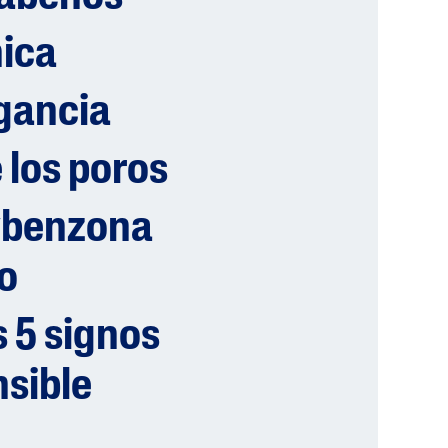
ica
agancia
 los poros
ybenzona
o
 5 signos
nsible