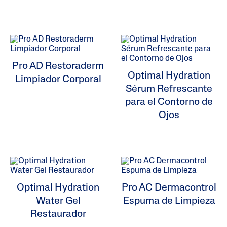
ALL FILTERS
Humectantes
Pro AD Restoraderm
Optimal Hydration
Limpiadores
Limpiador Corporal
Sérum Refrescante
para el Contorno de
Problemas En Piel
Ojos
Tipo De Piel
Categoría De Producto
Optimal Hydration
Pro AC Dermacontrol
Water Gel
Espuma de Limpieza
Restaurador